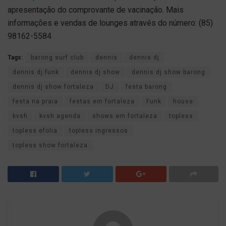
apresentação do comprovante de vacinação. Mais
informações e vendas de lounges através do número: (85)
98162-5584
Tags:
barong surf club
dennis
dennis dj
dennis dj funk
dennis dj show
dennis dj show barong
dennis dj show fortaleza
DJ
festa barong
festa na praia
festas em fortaleza
Funk
house
kvsh
kvsh agenda
shows em fortaleza
topless
topless efolia
topless ingressos
topless show fortaleza