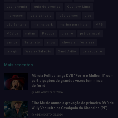
gastronomia
guia de eventos
Gusttavo Lima
ingressos
ivete sangalo
joão gomes
Live
Léo Santana
marina park
marina park hotel
MPB
Música
nattan
Pagode
piseiro
pré-carnaval
samba
Sertanejo
show
shows em fortaleza
taty girl
Wesley Safadão
Xand Avião
zé vaqueiro
Mais recentes
Márcia Fellipe lança DVD “Forró e Mulher II” com
participações de grandes vozes femininas
do forró
6 DE AGOSTO DE 2026
Elite Music anuncia gravação do primeiro DVD de
Willy Vaqueiro na Cavalgada do Chocalho (PE)
6 DE AGOSTO DE 2026