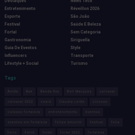
Destaques
News Tech
Entretenimento
Réveillon 2026
Esporte
São João
Festival
Saúde E Beleza
Fortal
Sem Categoria
Gastronomia
Siriguella
Guia De Eventos
Style
Influencers
Transporte
Lifestyle + Social
Turismo
Tags
Anitta
Axé
Banda Eva
Bell Marques
carnaval
carnaval 2022
ceará
Claudia Leitte
colosso
colosso fortaleza
entretenimento
eventos
eventos em fortaleza
felipe amorim
festival
folia
forro
Forró
fortal
fortal 2022
fortaleza