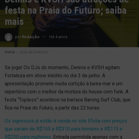
festa na Praia do Futuro; saiba
mais
por
Redação
Há 4 anos
Home
Guia de Eventos
Se joga! Os DJs do momento, Dennis e KVSH agitam
Fortaleza em show inédito no dia 3 de junho. A
apresentação promete muita curtição à beira-mar e um
repertório com o melhor da mistura do house com funk. A
festa “Topless” acontece na barraca Barong Surf Club, que
fica na Praia do Futuro, a partir das 22 horas.
Os ingressos já estão à venda no site Efolia com preços
que variam de R$155 a R$310 para homens e R$115 a
R$230 para mulheres
. Entrada permitida apenas com a