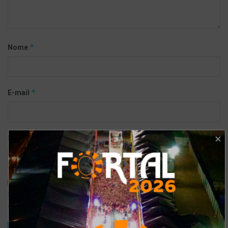
*
Nome
*
E-mail
Site
Salvar meus dados neste navegador para a próxima vez que eu
comentar.