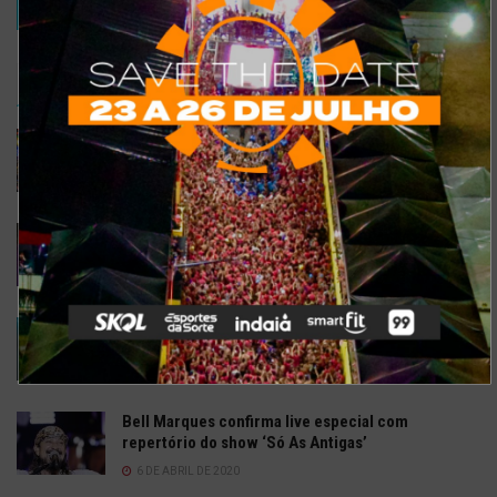
TRENDING
COMMENTS
RECENTES
Confira a programação completa do São João de
Maracanaú 2022
19 DE JULHO DE 2022
Confira 5 restaurantes temáticos em Fortaleza
para visitar neste feriado
6 DE SETEMBRO DE 2021
Gusttavo Lima inicia venda de ingressos para
festival em navio luxuoso; saiba mais
9 DE JULHO DE 2021
Bell Marques confirma live especial com
repertório do show ‘Só As Antigas’
6 DE ABRIL DE 2020