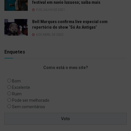
festival em navio luxuoso; saiba mais
9 DE JULHO DE 2021
Bell Marques confirma live especial com
repertório do show ‘Só As Antigas’
6 DE ABRIL DE 2020
Enquetes
Como está o meu site?
Bom
Excelente
Ruim
Pode ser melhorado
Sem comentários