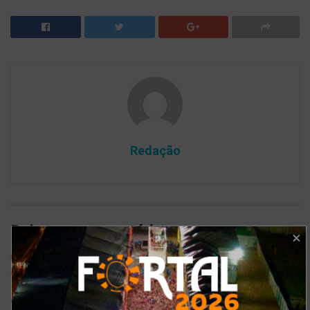
Redação
Deixe um comentário
O seu endereço de e-mail não será publicado.
Campos
*
obrigatórios são marcados com
*
Comentário