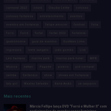
carnaval 2022
ceará
Claudia Leitte
colosso
colosso fortaleza
entretenimento
eventos
eventos em fortaleza
felipe amorim
festival
folia
forro
Forró
fortal
fortal 2022
fortaleza
gastronomia
guia de eventos
Gusttavo Lima
ingressos
ivete sangalo
joão gomes
Live
Léo Santana
marina park
marina park hotel
MPB
Música
nattan
Pagode
piseiro
pré-carnaval
samba
Sertanejo
show
shows em fortaleza
taty girl
Wesley Safadão
Xand Avião
zé vaqueiro
Mais recentes
Márcia Fellipe lança DVD “Forró e Mulher II” com