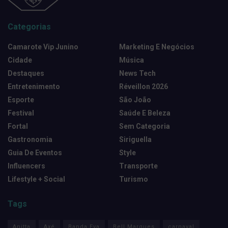
Categorias
Camarote Vip Junino
Marketing E Negócios
Cidade
Música
Destaques
News Tech
Entretenimento
Réveillon 2026
Esporte
São João
Festival
Saúde E Beleza
Fortal
Sem Categoria
Gastronomia
Siriguella
Guia De Eventos
Style
Influencers
Transporte
Lifestyle + Social
Turismo
Tags
Anitta
Axé
Banda Eva
Bell Marques
carnaval