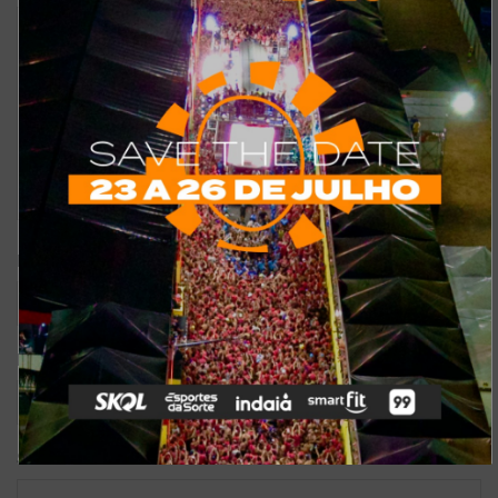
*
Nome
*
E-mail
Site