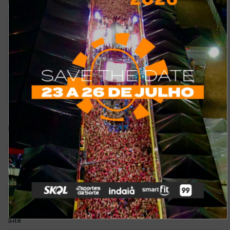
*
Comentário
*
Nome
*
E-mail
Site