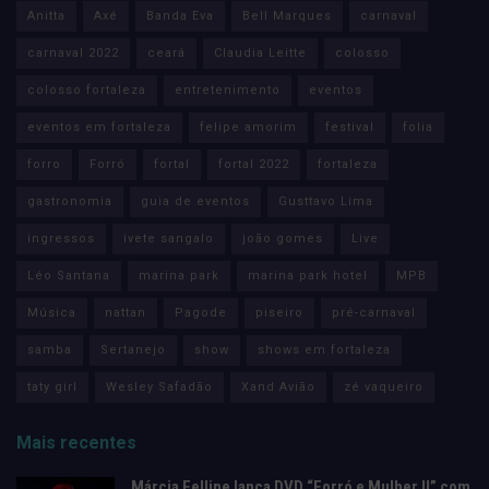
Anitta
Axé
Banda Eva
Bell Marques
carnaval
carnaval 2022
ceará
Claudia Leitte
colosso
colosso fortaleza
entretenimento
eventos
eventos em fortaleza
felipe amorim
festival
folia
forro
Forró
fortal
fortal 2022
fortaleza
gastronomia
guia de eventos
Gusttavo Lima
ingressos
ivete sangalo
joão gomes
Live
Léo Santana
marina park
marina park hotel
MPB
Música
nattan
Pagode
piseiro
pré-carnaval
samba
Sertanejo
show
shows em fortaleza
taty girl
Wesley Safadão
Xand Avião
zé vaqueiro
Mais recentes
Márcia Fellipe lança DVD “Forró e Mulher II” com