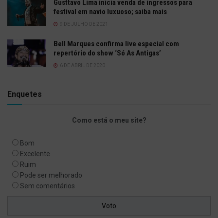
Gusttavo Lima inicia venda de ingressos para
festival em navio luxuoso; saiba mais
9 DE JULHO DE 2021
Bell Marques confirma live especial com
repertório do show ‘Só As Antigas’
6 DE ABRIL DE 2020
Enquetes
Como está o meu site?
Bom
Excelente
Ruim
Pode ser melhorado
Sem comentários