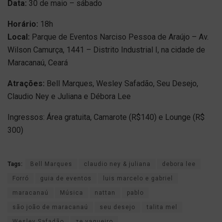
Data:
30 de maio – sábado
Horário:
18h
Local:
Parque de Eventos Narciso Pessoa de Araújo – Av.
Wilson Camurça, 1441 – Distrito Industrial I, na cidade de
Maracanaú, Ceará
Atrações:
Bell Marques, Wesley Safadão, Seu Desejo,
Claudio Ney e Juliana e Débora Lee
Ingressos: Área gratuita, Camarote (R$140) e Lounge (R$
300)
Tags:
Bell Marques
claudio ney & juliana
debora lee
Forró
guia de eventos
luis marcelo e gabriel
maracanaú
Música
nattan
pablo
são joão de maracanaú
seu desejo
talita mel
Wesley Safadão
ze vaqueiro