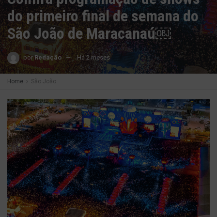
do primeiro final de semana do
São João de Maracanaú￼
por
Redação
Há 2 meses
Home
São João