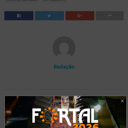
Redação
Deixe um comentário
O seu endereço de e-mail não será publicado.
Campos
*
obrigatórios são marcados com