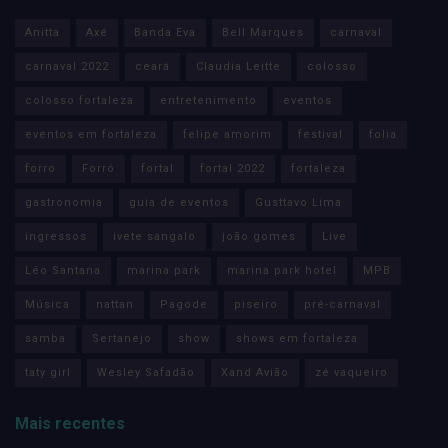
Anitta
Axé
Banda Eva
Bell Marques
carnaval
carnaval 2022
ceará
Claudia Leitte
colosso
colosso fortaleza
entretenimento
eventos
eventos em fortaleza
felipe amorim
festival
folia
forro
Forró
fortal
fortal 2022
fortaleza
gastronomia
guia de eventos
Gusttavo Lima
ingressos
ivete sangalo
joão gomes
Live
Léo Santana
marina park
marina park hotel
MPB
Música
nattan
Pagode
piseiro
pré-carnaval
samba
Sertanejo
show
shows em fortaleza
taty girl
Wesley Safadão
Xand Avião
zé vaqueiro
Mais recentes