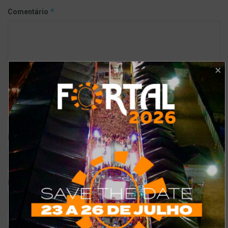
*
Comentário
*
Nome
*
E-mail
Site