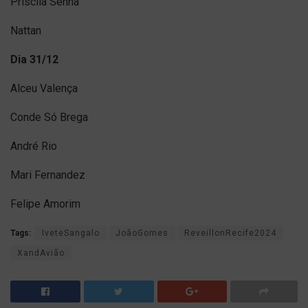
Priscila Senna
Nattan
Dia 31/12
Alceu Valença
Conde Só Brega
André Rio
Mari Fernandez
Felipe Amorim
Tags:
IveteSangalo
JoãoGomes
ReveillonRecife2024
XandAvião