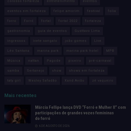
colosso fortaleza
entretenimento
eventos
eventos em fortaleza
felipe amorim
festival
folia
forro
Forró
fortal
fortal 2022
fortaleza
gastronomia
guia de eventos
Gusttavo Lima
ingressos
ivete sangalo
joão gomes
Live
Léo Santana
marina park
marina park hotel
MPB
Música
nattan
Pagode
piseiro
pré-carnaval
samba
Sertanejo
show
shows em fortaleza
taty girl
Wesley Safadão
Xand Avião
zé vaqueiro
Mais recentes
Márcia Fellipe lança DVD “Forró e Mulher II” com
participações de grandes vozes femininas
do forró
6 DE AGOSTO DE 2026