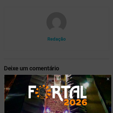
Redação
Deixe um comentário
O seu endereço de e-mail não será publicado.
Campos
*
obrigatórios são marcados com
*
Comentário