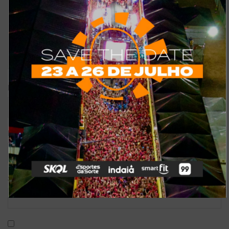
*
Nome
*
E-mail
Site