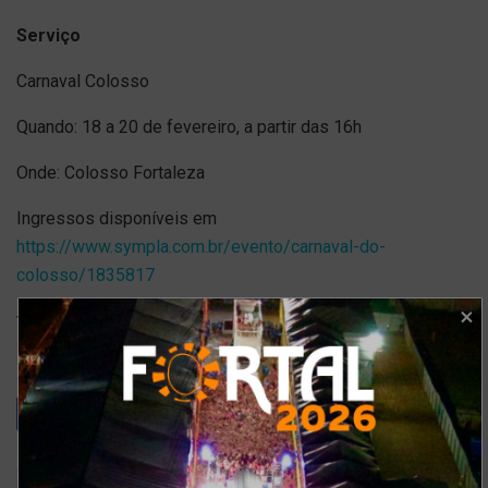
Serviço
Carnaval Colosso
Quando: 18 a 20 de fevereiro, a partir das 16h
Onde: Colosso Fortaleza
Ingressos disponíveis em
https://www.sympla.com.br/evento/carnaval-do-
colosso/1835817
Tags:
colosso carnaval
guia de eventos
isa capelo
programação de carnaval
são 2
shows em fortaleza