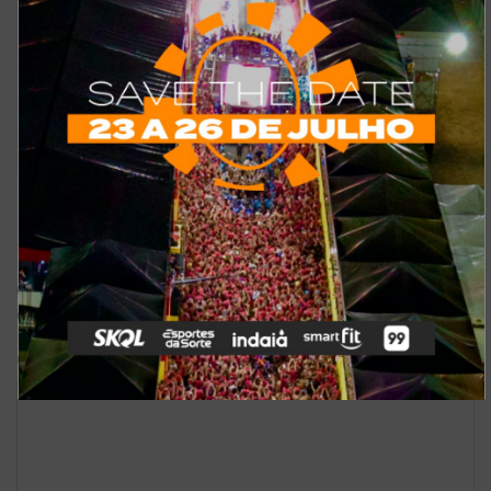
Redação
Deixe um comentário
O seu endereço de e-mail não será publicado.
Campos
*
obrigatórios são marcados com
*
Comentário