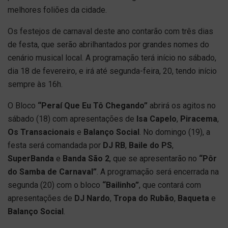
melhores foliões da cidade.
Os festejos de carnaval deste ano contarão com três dias
de festa, que serão abrilhantados por grandes nomes do
cenário musical local. A programação terá início no sábado,
dia 18 de fevereiro, e irá até segunda-feira, 20, tendo início
sempre às 16h.
O Bloco
“Peraí Que Eu Tô Chegando”
abrirá os agitos no
sábado (18) com apresentações de
Isa Capelo
,
Piracema
,
Os Transacionais
e
Balanço Social
. No domingo (19), a
festa será comandada por
DJ RB
,
Baile do PS
,
SuperBanda
e
Banda São 2
, que se apresentarão no
“Pôr
do Samba de Carnaval”
. A programação será encerrada na
segunda (20) com o bloco
“Bailinho”
, que contará com
apresentações de
DJ Nardo
,
Tropa do Rubão
,
Baqueta
e
Balanço Social
.