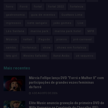
forro
Forró
fortal
fortal 2022
fortaleza
gastronomia
guia de eventos
Gusttavo Lima
ingressos
ivete sangalo
joão gomes
Live
Léo Santana
marina park
marina park hotel
MPB
Música
nattan
Pagode
piseiro
pré-carnaval
samba
Sertanejo
show
shows em fortaleza
taty girl
Wesley Safadão
Xand Avião
zé vaqueiro
Mais recentes
Márcia Fellipe lança DVD “Forró e Mulher II” com
participações de grandes vozes femininas
do forró
6 DE AGOSTO DE 2026
Elite Music anuncia gravação do primeiro DVD de
Willy Vaqueiro na Cavalgada do Chocalho (PE)