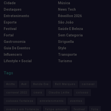
Cidade
Música
Destaques
News Tech
Entretenimento
Réveillon 2026
Esporte
São João
Festival
Saúde E Beleza
Fortal
Sem Categoria
Gastronomia
Siriguella
Guia De Eventos
Style
Influencers
Transporte
Lifestyle + Social
Turismo
Tags
Anitta
Axé
Banda Eva
Bell Marques
carnaval
carnaval 2022
ceará
Claudia Leitte
colosso
colosso fortaleza
entretenimento
eventos
eventos em fortaleza
felipe amorim
festival
folia