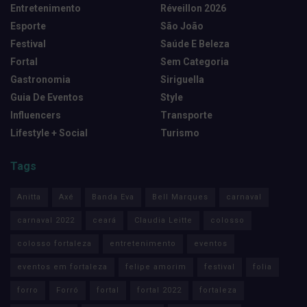
Entretenimento
Réveillon 2026
Esporte
São João
Festival
Saúde E Beleza
Fortal
Sem Categoria
Gastronomia
Siriguella
Guia De Eventos
Style
Influencers
Transporte
Lifestyle + Social
Turismo
Tags
Anitta
Axé
Banda Eva
Bell Marques
carnaval
carnaval 2022
ceará
Claudia Leitte
colosso
colosso fortaleza
entretenimento
eventos
eventos em fortaleza
felipe amorim
festival
folia
forro
Forró
fortal
fortal 2022
fortaleza