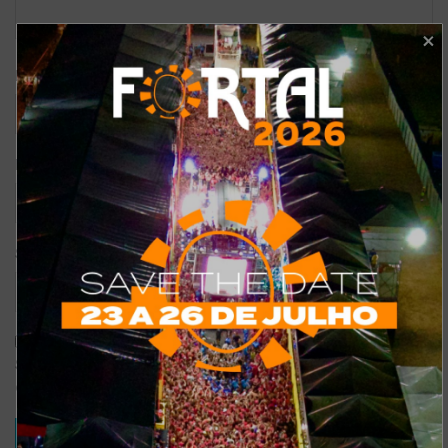
*
Nome
*
E-mail
Site
Salvar meus dados neste navegador para a próxima vez que eu
comentar.