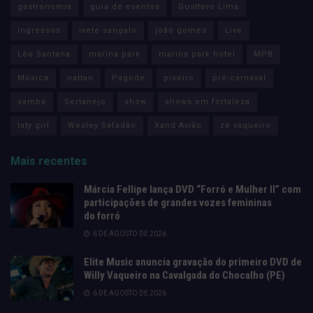
gastronomia
guia de eventos
Gusttavo Lima
ingressos
ivete sangalo
joão gomes
Live
Léo Santana
marina park
marina park hotel
MPB
Música
nattan
Pagode
piseiro
pré-carnaval
samba
Sertanejo
show
shows em fortaleza
taty girl
Wesley Safadão
Xand Avião
zé vaqueiro
Mais recentes
Márcia Fellipe lança DVD “Forró e Mulher II” com
participações de grandes vozes femininas
do forró
6 DE AGOSTO DE 2026
Elite Music anuncia gravação do primeiro DVD de
Willy Vaqueiro na Cavalgada do Chocalho (PE)
6 DE AGOSTO DE 2026