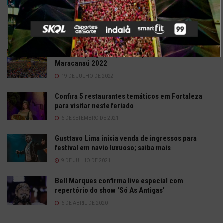
TRENDING
COMMENTS
RECENTES
Confira a programação completa do São João de
Maracanaú 2022
19 DE JULHO DE 2022
Confira 5 restaurantes temáticos em Fortaleza
para visitar neste feriado
6 DE SETEMBRO DE 2021
Gusttavo Lima inicia venda de ingressos para
festival em navio luxuoso; saiba mais
9 DE JULHO DE 2021
Bell Marques confirma live especial com
repertório do show ‘Só As Antigas’
6 DE ABRIL DE 2020