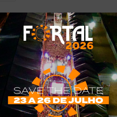
adrilhas, bandas de forró e shows de
 João só é comemorado no dia 24 de junho, mas na Vila Azul do
centro de convivência do Beach Park, os festejos juninos duram
IA MAIS
redor da folia