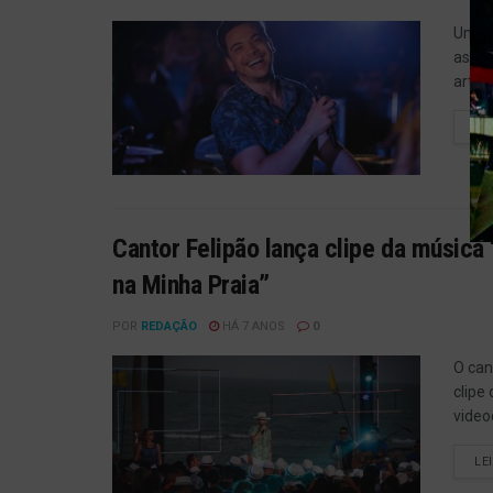
Um do
as pr
artis
LE
Cantor Felipão lança clipe da música
na Minha Praia”
POR
REDAÇÃO
HÁ 7 ANOS
0
O can
clipe
videoc
LE