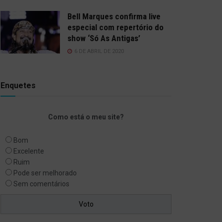
Bell Marques confirma live
especial com repertório do
show ‘Só As Antigas’
6 DE ABRIL DE 2020
Enquetes
Como está o meu site?
Bom
Excelente
Ruim
Pode ser melhorado
Sem comentários