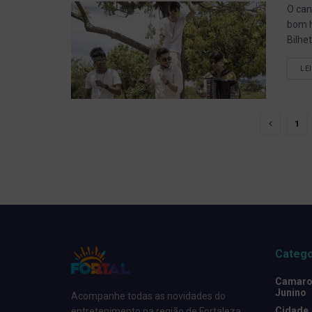
O can
bom h
Bilhe
LE
1
Catego
Camarot
Junino
Acompanhe todas as novidades do
Cidade
entretenimento na região de Fortaleza.