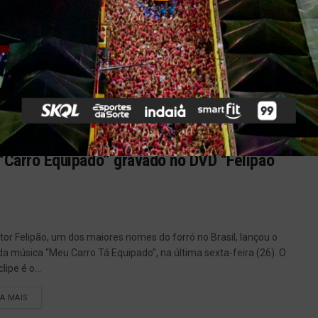
s maiores festivais de música do país, o Fortal 2019 confirma
imeiras atrações que vão agitar o evento que reúne os maiores
tas da música nacional de 25...
IA MAIS
 “Carro Equipado” gravado no DVD “Felipão
tor Felipão, um dos maiores nomes do forró no Brasil, lançou o
 da música “Meu Carro Tá Equipado”, na última sexta-feira (26). O
lipe é o...
IA MAIS