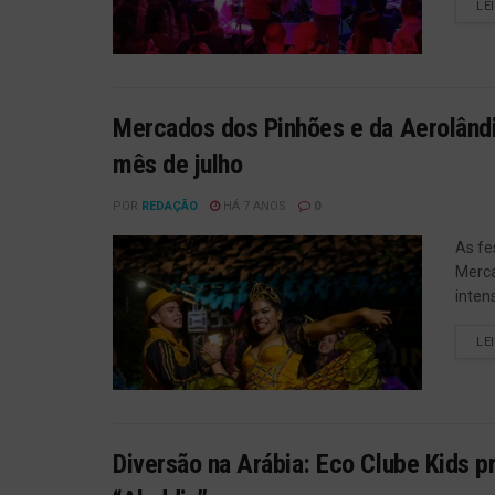
LE
Mercados dos Pinhões e da Aerolând
mês de julho
POR
REDAÇÃO
HÁ 7 ANOS
0
As fe
Merca
inten
LE
Diversão na Arábia: Eco Clube Kids 