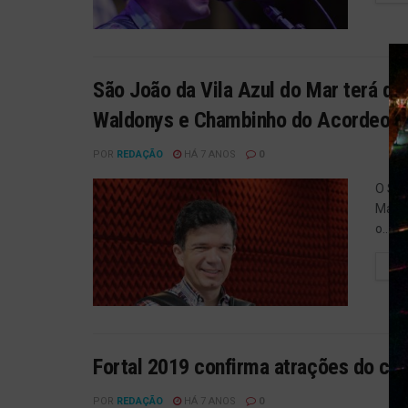
São João da Vila Azul do Mar terá qu
Waldonys e Chambinho do Acordeon
POR
REDAÇÃO
HÁ 7 ANOS
0
O São
Mar, 
o...
LE
Fortal 2019 confirma atrações do cor
POR
REDAÇÃO
HÁ 7 ANOS
0