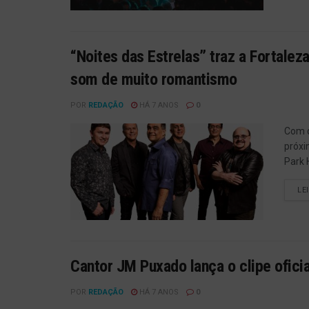
“Noites das Estrelas” traz a Fortale
som de muito romantismo
POR
REDAÇÃO
HÁ 7 ANOS
0
Com q
próxi
Park H
LE
Cantor JM Puxado lança o clipe oficia
POR
REDAÇÃO
HÁ 7 ANOS
0