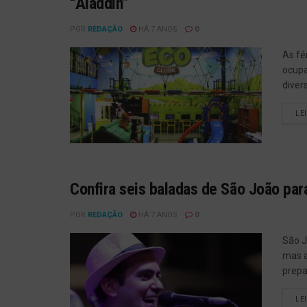
“Aladdin”
POR
REDAÇÃO
HÁ 7 ANOS
0
As fé
ocupa
diver
LE
Confira seis baladas de São João par
POR
REDAÇÃO
HÁ 7 ANOS
0
São J
mas a
prepar
LE