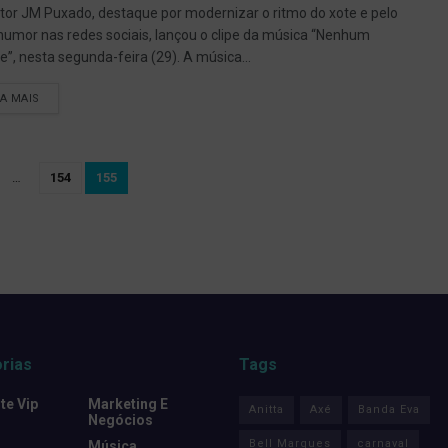
tor JM Puxado, destaque por modernizar o ritmo do xote e pelo
umor nas redes sociais, lançou o clipe da música “Nenhum
te”, nesta segunda-feira (29). A música...
IA MAIS
…
154
155
rias
Tags
e Vip
Marketing E
Anitta
Axé
Banda Eva
Negócios
Bell Marques
carnaval
Música