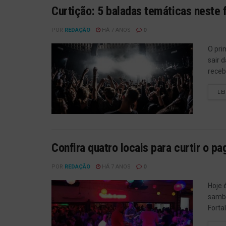
Curtição: 5 baladas temáticas neste
POR
REDAÇÃO
HÁ 7 ANOS
0
O pri
sair 
receb
LE
Confira quatro locais para curtir o p
POR
REDAÇÃO
HÁ 7 ANOS
0
Hoje 
samba
Forta