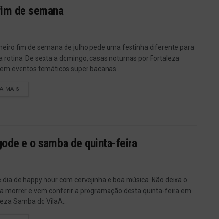
 fim de semana
meiro fim de semana de julho pede uma festinha diferente para
da rotina. De sexta a domingo, casas noturnas por Fortaleza
em eventos temáticos super bacanas...
IA MAIS
agode e o samba de quinta-feira
é dia de happy hour com cervejinha e boa música. Não deixa o
 morrer e vem conferir a programação desta quinta-feira em
leza Samba do VilaA...