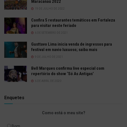
Maracanaú 2022
19 DE JULHO DE 2022
Confira 5 restaurantes temáticos em Fortaleza
para visitar neste feriado
6 DE SETEMBRO DE 2021
Gusttavo Lima inicia venda de ingressos para
festival em navio luxuoso; saiba mais
9 DE JULHO DE 2021
Bell Marques confirma live especial com
repertório do show ‘Só As Antigas’
6 DE ABRIL DE 2020
Enquetes
Como está o meu site?
Bom