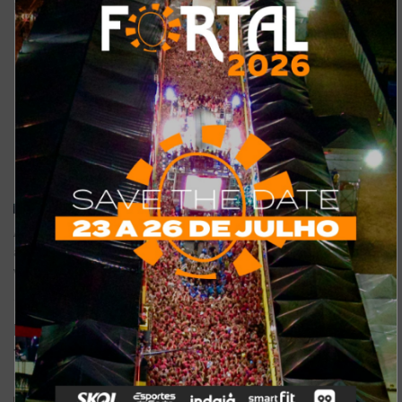
POR
REDAÇÃO
HÁ 7 ANOS
0
A festa reúne a galera que vai para o Fortal e recebe uma das
atrações do evento Fortal já é amanhã e para reunir a galera que
vai...
Restaurante Engenho Dedé recebe roda de samba com
feijoada neste sábado
POR
REDAÇÃO
HÁ 7 ANOS
0