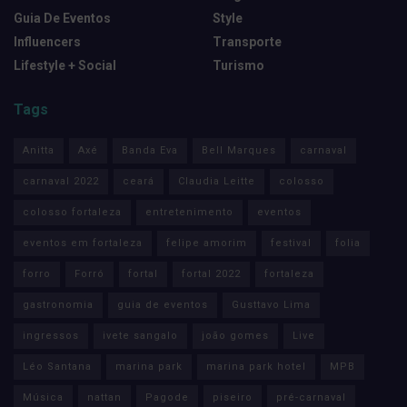
Guia De Eventos
Style
Influencers
Transporte
Lifestyle + Social
Turismo
Tags
Anitta
Axé
Banda Eva
Bell Marques
carnaval
carnaval 2022
ceará
Claudia Leitte
colosso
colosso fortaleza
entretenimento
eventos
eventos em fortaleza
felipe amorim
festival
folia
forro
Forró
fortal
fortal 2022
fortaleza
gastronomia
guia de eventos
Gusttavo Lima
ingressos
ivete sangalo
joão gomes
Live
Léo Santana
marina park
marina park hotel
MPB
Música
nattan
Pagode
piseiro
pré-carnaval