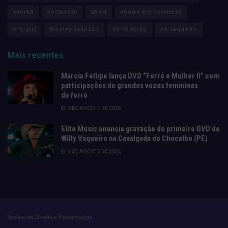
samba
Sertanejo
show
shows em fortaleza
taty girl
Wesley Safadão
Xand Avião
zé vaqueiro
Mais recentes
Márcia Fellipe lança DVD “Forró e Mulher II” com
participações de grandes vozes femininas
do forró
6 DE AGOSTO DE 2026
Elite Music anuncia gravação do primeiro DVD de
Willy Vaqueiro na Cavalgada do Chocalho (PE)
6 DE AGOSTO DE 2026
Todos os Direitos Reservados