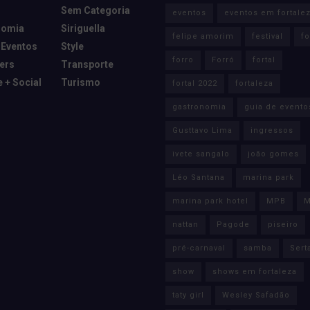
Sem Categoria
eventos
eventos em fortale
nomia
Siriguella
felipe amorim
festival
fo
 Eventos
Style
forro
Forró
fortal
cers
Transporte
e + Social
Turismo
fortal 2022
fortaleza
gastronomia
guia de evento
Gusttavo Lima
ingressos
ivete sangalo
joão gomes
Léo Santana
marina park
marina park hotel
MPB
M
nattan
Pagode
piseiro
pré-carnaval
samba
Sert
show
shows em fortaleza
taty girl
Wesley Safadão