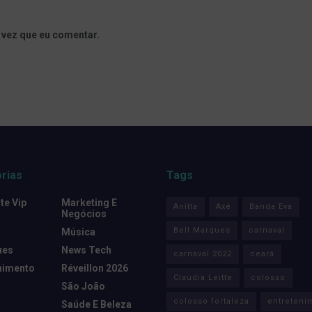
 vez que eu comentar.
rias
Tags
e Vip
Marketing E
Anitta
Axé
Banda Eva
Negócios
Bell Marques
carnaval
Música
ues
News Tech
carnaval 2022
ceará
nimento
Réveillon 2026
Claudia Leitte
colosso
São João
colosso fortaleza
entreteni
Saúde E Beleza