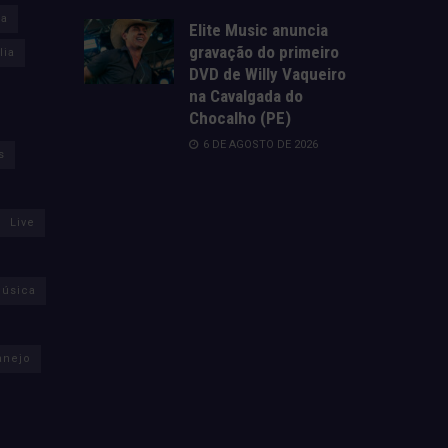
za
Elite Music anuncia
gravação do primeiro
lia
DVD de Willy Vaqueiro
na Cavalgada do
Chocalho (PE)
6 DE AGOSTO DE 2026
s
Live
úsica
anejo