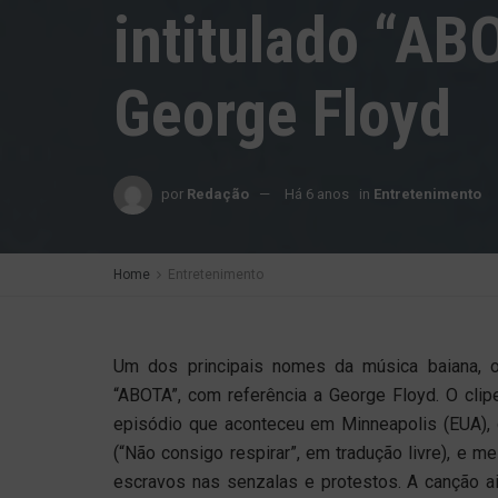
intitulado “AB
George Floyd
por
Redação
Há 6 anos
in
Entretenimento
Home
Entretenimento
Um dos principais nomes da música baiana, o 
“ABOTA”, com referência a George Floyd. O clip
episódio que aconteceu em Minneapolis (EUA), c
(“Não consigo respirar”, em tradução livre), e
escravos nas senzalas e protestos. A canção a