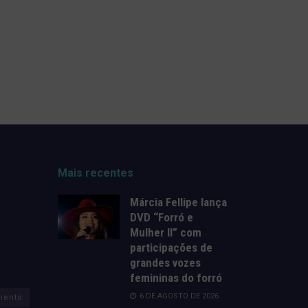
Mais recentes
Márcia Fellipe lança
DVD “Forró e
Mulher II” com
participações de
grandes vozes
femininas do forró
6 DE AGOSTO DE 2026
mento