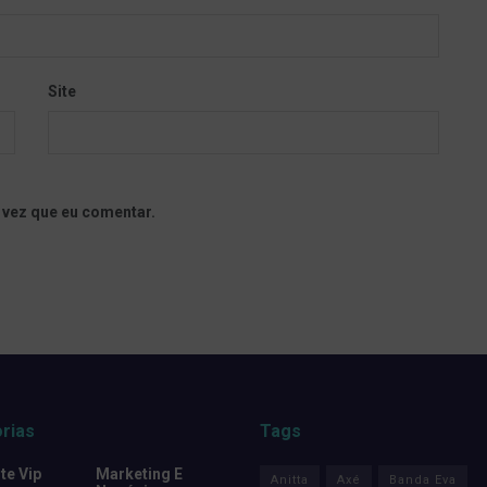
Site
 vez que eu comentar.
rias
Tags
e Vip
Marketing E
Anitta
Axé
Banda Eva