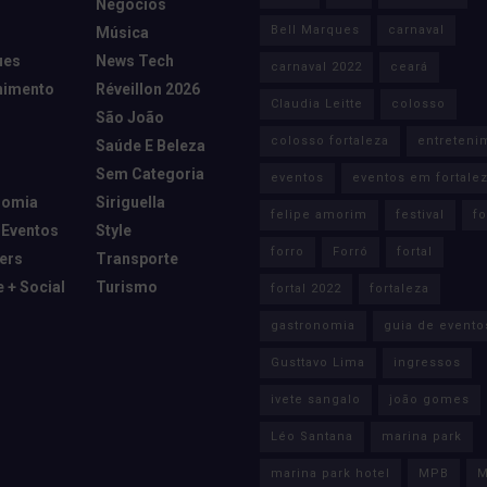
Negócios
Bell Marques
carnaval
Música
ues
News Tech
carnaval 2022
ceará
nimento
Réveillon 2026
Claudia Leitte
colosso
São João
colosso fortaleza
entreteni
Saúde E Beleza
Sem Categoria
eventos
eventos em fortale
nomia
Siriguella
felipe amorim
festival
fo
 Eventos
Style
forro
Forró
fortal
cers
Transporte
e + Social
Turismo
fortal 2022
fortaleza
gastronomia
guia de evento
Gusttavo Lima
ingressos
ivete sangalo
joão gomes
Léo Santana
marina park
marina park hotel
MPB
M