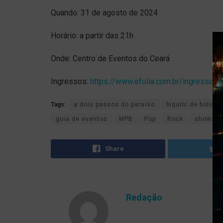
Quando: 31 de agosto de 2024
Horário: a partir das 21h
Onde: Centro de Eventos do Ceará
Ingressos:
https://www.efolia.com.br/ingressos/
Tags:
a dois passos do paraíso
biquini de bolinh
guia de eventos
MPB
Pop
Rock
shows e
Share
Redação