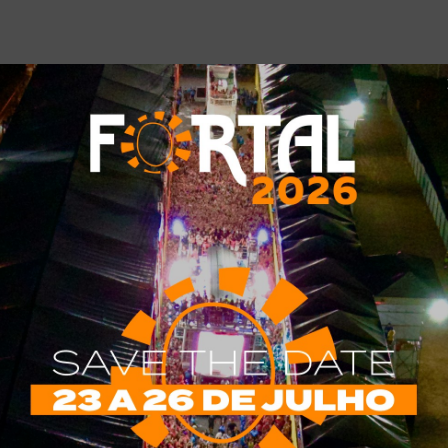
2817/blitz_
a amarelinha
blitz
centro de eventos do ceará
m fortaleza
você não soube me amar
Tweet
Share