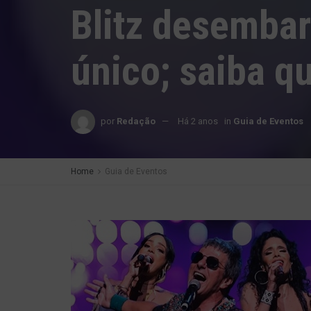
Blitz desembar
único; saiba q
por
Redação
Há 2 anos
in
Guia de Eventos
Home
Guia de Eventos