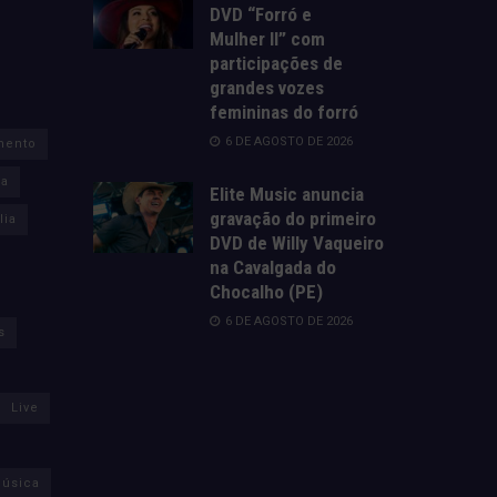
DVD “Forró e
Mulher II” com
participações de
grandes vozes
femininas do forró
6 DE AGOSTO DE 2026
mento
za
Elite Music anuncia
gravação do primeiro
lia
DVD de Willy Vaqueiro
na Cavalgada do
Chocalho (PE)
6 DE AGOSTO DE 2026
s
Live
úsica