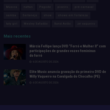
Música
nattan
Pagode
piseiro
pré-carnaval
samba
Sertanejo
show
shows em fortaleza
taty girl
Wesley Safadão
Xand Avião
zé vaqueiro
Mais recentes
Márcia Fellipe lança DVD “Forró e Mulher II” com
participações de grandes vozes femininas
do forró
6 DE AGOSTO DE 2026
Elite Music anuncia gravação do primeiro DVD de
Willy Vaqueiro na Cavalgada do Chocalho (PE)
6 DE AGOSTO DE 2026