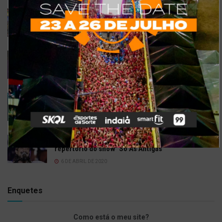
Confira a programação completa do São João de
Maracanaú 2022
19 DE JULHO DE 2022
Confira 5 restaurantes temáticos em Fortaleza
para visitar neste feriado
6 DE SETEMBRO DE 2021
Gusttavo Lima inicia venda de ingressos para
festival em navio luxuoso; saiba mais
9 DE JULHO DE 2021
Bell Marques confirma live especial com
repertório do show ‘Só As Antigas’
6 DE ABRIL DE 2020
Enquetes
Como está o meu site?