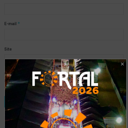
*
E-mail
Site
Salvar meus dados neste navegador para a próxima vez que eu
comentar.
TRENDING
COMMENTS
RECENTES