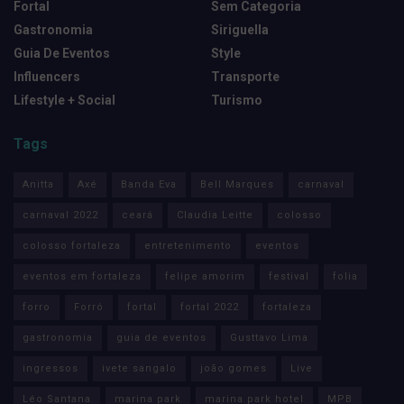
Fortal
Sem Categoria
Gastronomia
Siriguella
Guia De Eventos
Style
Influencers
Transporte
Lifestyle + Social
Turismo
Tags
Anitta
Axé
Banda Eva
Bell Marques
carnaval
carnaval 2022
ceará
Claudia Leitte
colosso
colosso fortaleza
entretenimento
eventos
eventos em fortaleza
felipe amorim
festival
folia
forro
Forró
fortal
fortal 2022
fortaleza
gastronomia
guia de eventos
Gusttavo Lima
ingressos
ivete sangalo
joão gomes
Live
Léo Santana
marina park
marina park hotel
MPB