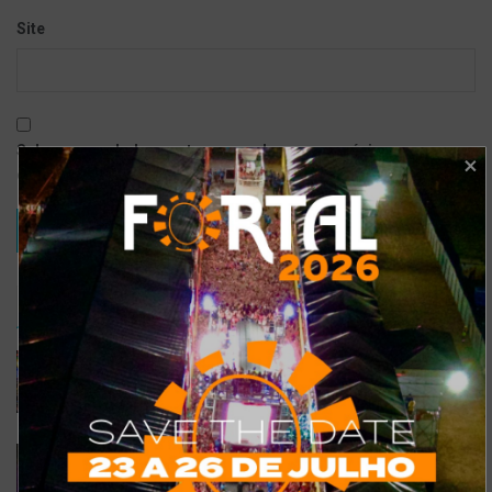
Site
Salvar meus dados neste navegador para a próxima vez que eu
comentar.
TRENDING
COMMENTS
RECENTES
Confira a programação completa do São João de
Maracanaú 2022
19 DE JULHO DE 2022
Confira 5 restaurantes temáticos em Fortaleza
para visitar neste feriado