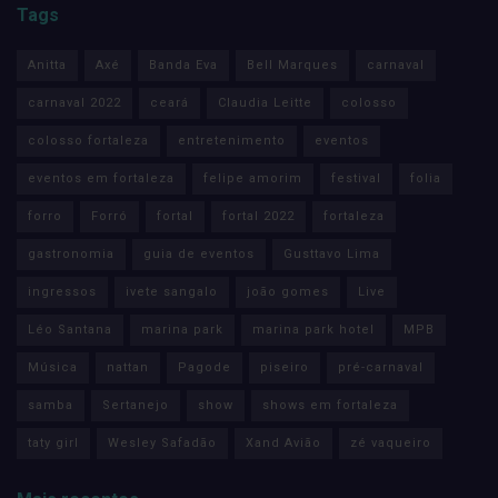
Tags
Anitta
Axé
Banda Eva
Bell Marques
carnaval
carnaval 2022
ceará
Claudia Leitte
colosso
colosso fortaleza
entretenimento
eventos
eventos em fortaleza
felipe amorim
festival
folia
forro
Forró
fortal
fortal 2022
fortaleza
gastronomia
guia de eventos
Gusttavo Lima
ingressos
ivete sangalo
joão gomes
Live
Léo Santana
marina park
marina park hotel
MPB
Música
nattan
Pagode
piseiro
pré-carnaval
samba
Sertanejo
show
shows em fortaleza
taty girl
Wesley Safadão
Xand Avião
zé vaqueiro