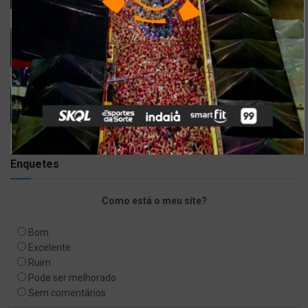
6 DE SETEMBRO DE 2021
Gusttavo Lima inicia venda de ingressos para
festival em navio luxuoso; saiba mais
9 DE JULHO DE 2021
Bell Marques confirma live especial com
repertório do show ‘Só As Antigas’
6 DE ABRIL DE 2020
Enquetes
Como está o meu site?
Bom
Excelente
Ruim
Pode ser melhorado
Sem comentários