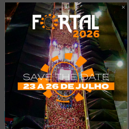
*
Nome
*
E-mail
Site
Salvar meus dados neste navegador para a próxima vez que eu
comentar.