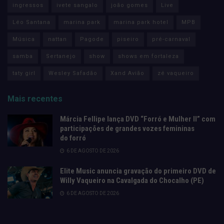
ingressos
ivete sangalo
joão gomes
Live
Léo Santana
marina park
marina park hotel
MPB
Música
nattan
Pagode
piseiro
pré-carnaval
samba
Sertanejo
show
shows em fortaleza
taty girl
Wesley Safadão
Xand Avião
zé vaqueiro
Mais recentes
Márcia Fellipe lança DVD “Forró e Mulher II” com
participações de grandes vozes femininas
do forró
6 DE AGOSTO DE 2026
Elite Music anuncia gravação do primeiro DVD de
Willy Vaqueiro na Cavalgada do Chocalho (PE)
6 DE AGOSTO DE 2026