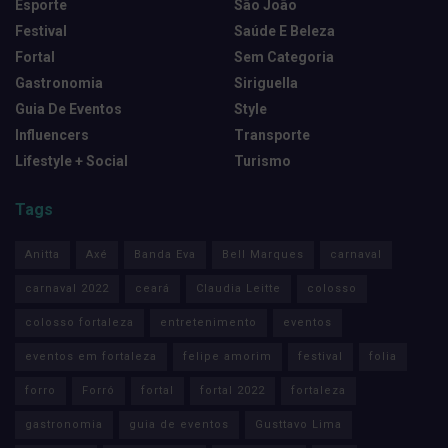
Esporte
São João
Festival
Saúde E Beleza
Fortal
Sem Categoria
Gastronomia
Siriguella
Guia De Eventos
Style
Influencers
Transporte
Lifestyle + Social
Turismo
Tags
Anitta
Axé
Banda Eva
Bell Marques
carnaval
carnaval 2022
ceará
Claudia Leitte
colosso
colosso fortaleza
entretenimento
eventos
eventos em fortaleza
felipe amorim
festival
folia
forro
Forró
fortal
fortal 2022
fortaleza
gastronomia
guia de eventos
Gusttavo Lima