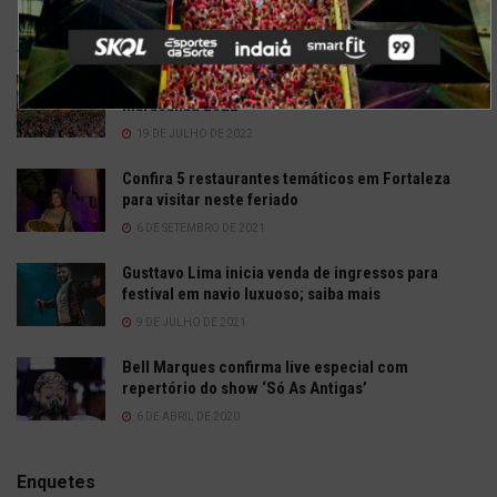
TRENDING
COMMENTS
RECENTES
Confira a programação completa do São João de
Maracanaú 2022
19 DE JULHO DE 2022
Confira 5 restaurantes temáticos em Fortaleza
para visitar neste feriado
6 DE SETEMBRO DE 2021
Gusttavo Lima inicia venda de ingressos para
festival em navio luxuoso; saiba mais
9 DE JULHO DE 2021
Bell Marques confirma live especial com
repertório do show ‘Só As Antigas’
6 DE ABRIL DE 2020
Enquetes