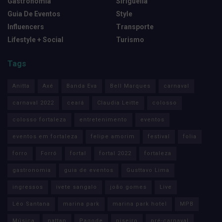
Gastronomia
Siriguella
Guia De Eventos
Style
Influencers
Transporte
Lifestyle + Social
Turismo
Tags
Anitta
Axé
Banda Eva
Bell Marques
carnaval
carnaval 2022
ceará
Claudia Leitte
colosso
colosso fortaleza
entretenimento
eventos
eventos em fortaleza
felipe amorim
festival
folia
forro
Forró
fortal
fortal 2022
fortaleza
gastronomia
guia de eventos
Gusttavo Lima
ingressos
ivete sangalo
joão gomes
Live
Léo Santana
marina park
marina park hotel
MPB
Música
nattan
Pagode
piseiro
pré-carnaval