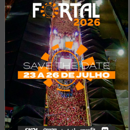
*
E-mail
Site
Salvar meus dados neste navegador para a próxima vez que eu
comentar.
TRENDING
COMMENTS
RECENTES
Confira a programação completa do São João de