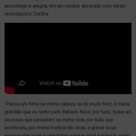
aconchego e alegria, em um cenário decorado com várias
recordações. Confira:
“Passa um filme na minha cabeça, eu tô muito feliz, é muita
gratidão que eu tenho pelo Babado Novo, por tudo, todas as
pessoas que passaram na minha vida, por tudo que
aconteceu, por minha história tão linda, e gravar essa
música com você é uma honra porque você é mágica, como