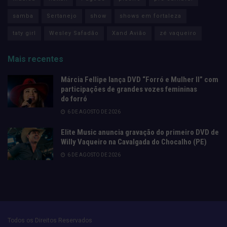
samba
Sertanejo
show
shows em fortaleza
taty girl
Wesley Safadão
Xand Avião
zé vaqueiro
Mais recentes
Márcia Fellipe lança DVD “Forró e Mulher II” com
participações de grandes vozes femininas
do forró
6 DE AGOSTO DE 2026
Elite Music anuncia gravação do primeiro DVD de
Willy Vaqueiro na Cavalgada do Chocalho (PE)
6 DE AGOSTO DE 2026
Todos os Direitos Reservados