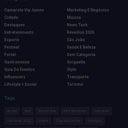
Camarote Vip Junino
Marketing E Negócios
Cidade
Música
Destaques
News Tech
Entretenimento
Réveillon 2026
Esporte
São João
Festival
Saúde E Beleza
Fortal
Sem Categoria
Gastronomia
Siriguella
Guia De Eventos
Style
Influencers
Transporte
Lifestyle + Social
Turismo
Tags
Anitta
Axé
Banda Eva
Bell Marques
carnaval
carnaval 2022
ceará
Claudia Leitte
colosso