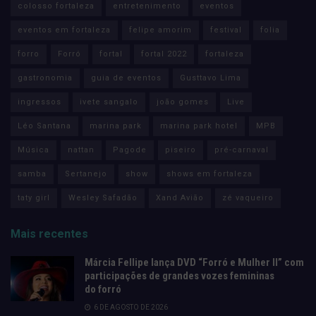
colosso fortaleza
entretenimento
eventos
eventos em fortaleza
felipe amorim
festival
folia
forro
Forró
fortal
fortal 2022
fortaleza
gastronomia
guia de eventos
Gusttavo Lima
ingressos
ivete sangalo
joão gomes
Live
Léo Santana
marina park
marina park hotel
MPB
Música
nattan
Pagode
piseiro
pré-carnaval
samba
Sertanejo
show
shows em fortaleza
taty girl
Wesley Safadão
Xand Avião
zé vaqueiro
Mais recentes
Márcia Fellipe lança DVD “Forró e Mulher II” com
participações de grandes vozes femininas
do forró
6 DE AGOSTO DE 2026