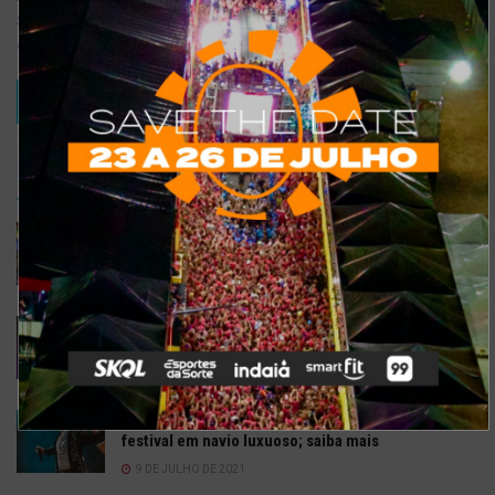
Salvar meus dados neste navegador para a próxima vez que eu
comentar.
TRENDING
COMMENTS
RECENTES
Confira a programação completa do São João de
Maracanaú 2022
19 DE JULHO DE 2022
Confira 5 restaurantes temáticos em Fortaleza
para visitar neste feriado
6 DE SETEMBRO DE 2021
Gusttavo Lima inicia venda de ingressos para
festival em navio luxuoso; saiba mais
9 DE JULHO DE 2021