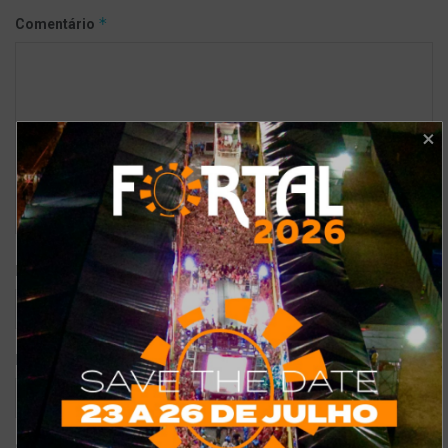
*
Comentário
*
Nome
*
E-mail