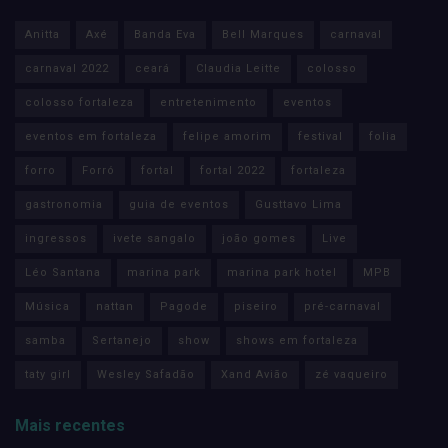
Anitta
Axé
Banda Eva
Bell Marques
carnaval
carnaval 2022
ceará
Claudia Leitte
colosso
colosso fortaleza
entretenimento
eventos
eventos em fortaleza
felipe amorim
festival
folia
forro
Forró
fortal
fortal 2022
fortaleza
gastronomia
guia de eventos
Gusttavo Lima
ingressos
ivete sangalo
joão gomes
Live
Léo Santana
marina park
marina park hotel
MPB
Música
nattan
Pagode
piseiro
pré-carnaval
samba
Sertanejo
show
shows em fortaleza
taty girl
Wesley Safadão
Xand Avião
zé vaqueiro
Mais recentes