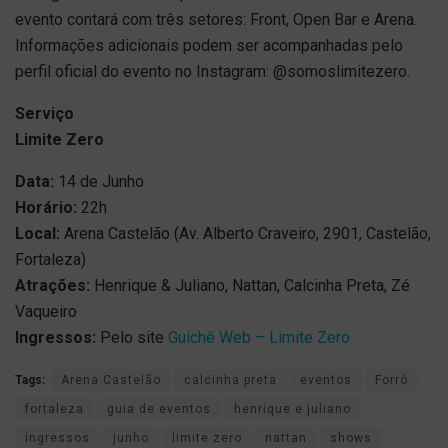
evento contará com três setores: Front, Open Bar e Arena.
Informações adicionais podem ser acompanhadas pelo
perfil oficial do evento no Instagram: @somoslimitezero.
Serviço
Limite Zero
Data:
14 de Junho
Horário:
22h
Local:
Arena Castelão (Av. Alberto Craveiro, 2901, Castelão,
Fortaleza)
Atrações:
Henrique & Juliano, Nattan, Calcinha Preta, Zé
Vaqueiro
Ingressos:
Pelo site
Guichê Web – Limite Zero
Tags:
Arena Castelão
calcinha preta
eventos
Forró
fortaleza
guia de eventos
henrique e juliano
ingressos
junho
limite zero
nattan
shows