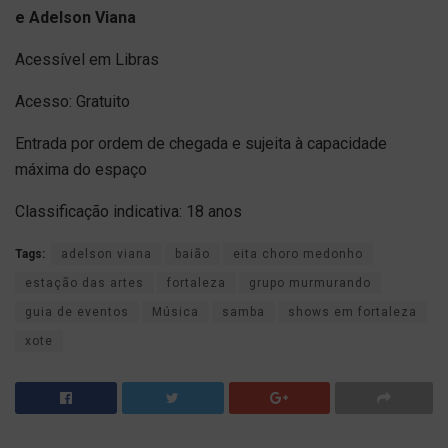
e Adelson Viana
Acessível em Libras
Acesso: Gratuito
Entrada por ordem de chegada e sujeita à capacidade
máxima do espaço
Classificação indicativa: 18 anos
Tags:
adelson viana
baião
eita choro medonho
estação das artes
fortaleza
grupo murmurando
guia de eventos
Música
samba
shows em fortaleza
xote