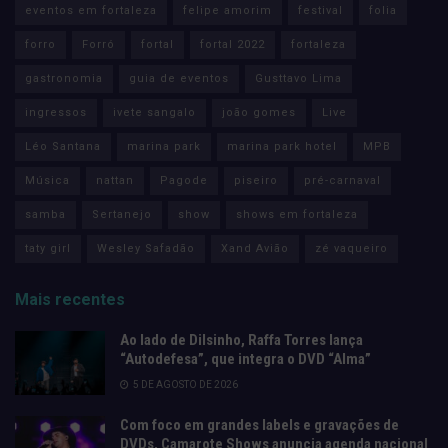
eventos em fortaleza
felipe amorim
festival
folia
forro
Forró
fortal
fortal 2022
fortaleza
gastronomia
guia de eventos
Gusttavo Lima
ingressos
ivete sangalo
joão gomes
Live
Léo Santana
marina park
marina park hotel
MPB
Música
nattan
Pagode
piseiro
pré-carnaval
samba
Sertanejo
show
shows em fortaleza
taty girl
Wesley Safadão
Xand Avião
zé vaqueiro
Mais recentes
Ao lado de Dilsinho, Raffa Torres lança
“Autodefesa”, que integra o DVD “Alma”
5 DE AGOSTO DE 2026
Com foco em grandes labels e gravações de
DVDs, Camarote Shows anuncia agenda nacional