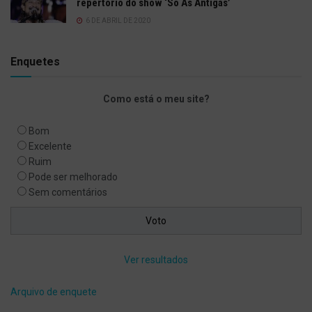
repertório do show ‘Só As Antigas’
6 DE ABRIL DE 2020
Enquetes
Como está o meu site?
Bom
Excelente
Ruim
Pode ser melhorado
Sem comentários
Ver resultados
Arquivo de enquete