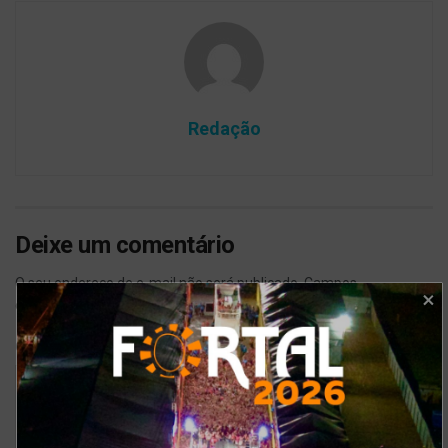
Redação
Deixe um comentário
O seu endereço de e-mail não será publicado.
Campos
*
obrigatórios são marcados com
*
Comentário