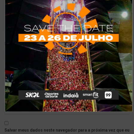
*
Nome
*
E-mail
Site
Salvar meus dados neste navegador para a próxima vez que eu