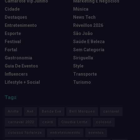
Camarote Vip Junino
Marketing E Negócios
Cidade
Música
Destaques
News Tech
Entretenimento
Réveillon 2026
Esporte
São João
Festival
Saúde E Beleza
Fortal
Sem Categoria
Gastronomia
Siriguella
Guia De Eventos
Style
Influencers
Transporte
Lifestyle + Social
Turismo
Tags
Anitta
Axé
Banda Eva
Bell Marques
carnaval
carnaval 2022
ceará
Claudia Leitte
colosso
colosso fortaleza
entretenimento
eventos