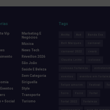
rias
Tags
e Vip
Marketing E
Anitta
Axé
Banda Eva
Negócios
Bell Marques
carnaval
Música
ues
News Tech
carnaval 2022
ceará
nimento
Réveillon 2026
Claudia Leitte
colosso
São João
colosso fortaleza
entreteni
Saúde E Beleza
Sem Categoria
eventos
eventos em fortale
nomia
Siriguella
felipe amorim
festival
fo
 Eventos
Style
forro
Forró
fortal
cers
Transporte
e + Social
Turismo
fortal 2022
fortaleza
gastronomia
guia de evento