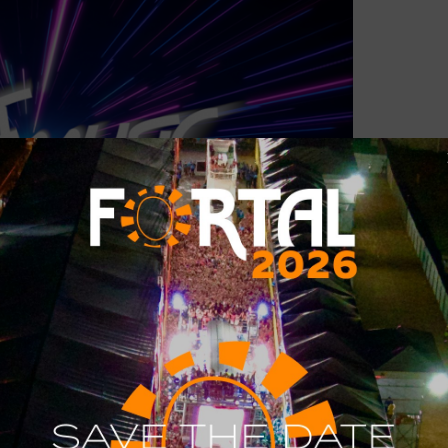
to: Divulgação
Tweet
Share