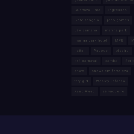
Gusttavo Lima
ingressos
ivete sangalo
joão gomes
Léo Santana
marina park
marina park hotel
MPB
M
nattan
Pagode
piseiro
pré-carnaval
samba
Sert
show
shows em fortaleza
taty girl
Wesley Safadão
Xand Avião
zé vaqueiro