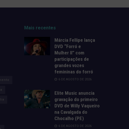
Mais recentes
Márcia Fellipe lança
DVD “Forró e
Mulher II” com
participações de
grandes vozes
femininas do forró
6 DE AGOSTO DE 2026
mento
za
Elite Music anuncia
gravação do primeiro
lia
DVD de Willy Vaqueiro
na Cavalgada do
Chocalho (PE)
6 DE AGOSTO DE 2026
s