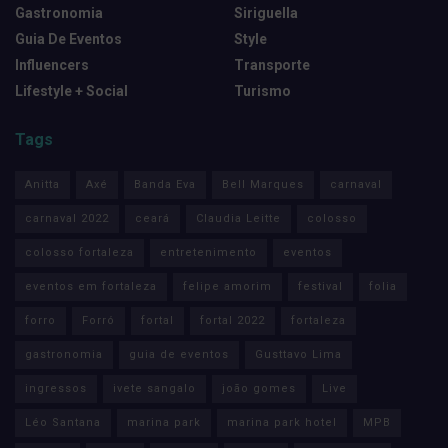
Gastronomia
Siriguella
Guia De Eventos
Style
Influencers
Transporte
Lifestyle + Social
Turismo
Tags
Anitta
Axé
Banda Eva
Bell Marques
carnaval
carnaval 2022
ceará
Claudia Leitte
colosso
colosso fortaleza
entretenimento
eventos
eventos em fortaleza
felipe amorim
festival
folia
forro
Forró
fortal
fortal 2022
fortaleza
gastronomia
guia de eventos
Gusttavo Lima
ingressos
ivete sangalo
joão gomes
Live
Léo Santana
marina park
marina park hotel
MPB