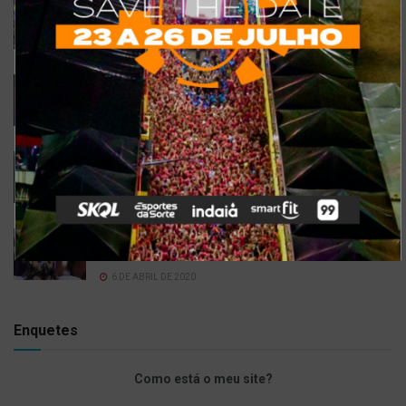
Confira a programação completa do São João de
Maracanaú 2022
19 DE JULHO DE 2022
Confira 5 restaurantes temáticos em Fortaleza
para visitar neste feriado
6 DE SETEMBRO DE 2021
Gusttavo Lima inicia venda de ingressos para
festival em navio luxuoso; saiba mais
9 DE JULHO DE 2021
Bell Marques confirma live especial com
repertório do show ‘Só As Antigas’
6 DE ABRIL DE 2020
Enquetes
Como está o meu site?