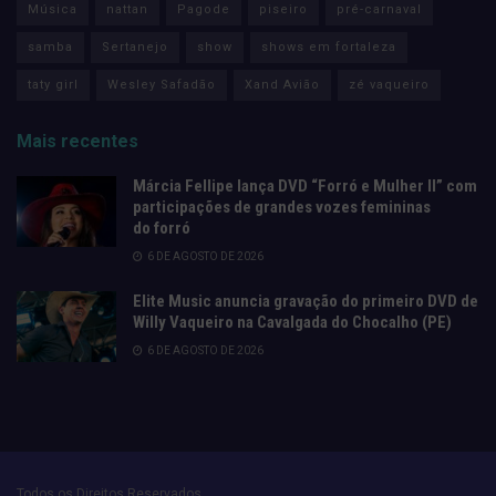
Música
nattan
Pagode
piseiro
pré-carnaval
samba
Sertanejo
show
shows em fortaleza
taty girl
Wesley Safadão
Xand Avião
zé vaqueiro
Mais recentes
Márcia Fellipe lança DVD “Forró e Mulher II” com
participações de grandes vozes femininas
do forró
6 DE AGOSTO DE 2026
Elite Music anuncia gravação do primeiro DVD de
Willy Vaqueiro na Cavalgada do Chocalho (PE)
6 DE AGOSTO DE 2026
Todos os Direitos Reservados