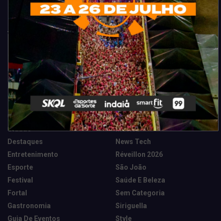
Categorias
Camarote Vip Junino
Marketing E Negócios
Cidade
Música
Destaques
News Tech
Entretenimento
Réveillon 2026
Esporte
São João
Festival
Saúde E Beleza
Fortal
Sem Categoria
Gastronomia
Siriguella
Guia De Eventos
Style