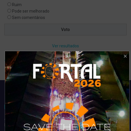
Ruim
Pode ser melhorado
Sem comentários
Ver resultados
Arquivo de enquete
Acompanhe todas as novidades do entretenimento na região de
Fortaleza. Dicas, promoções, coberturas exclusivas e muito mais.