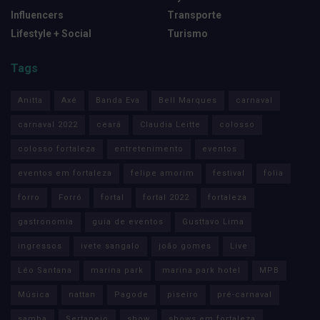
Influencers
Transporte
Lifestyle + Social
Turismo
Tags
Anitta
Axé
Banda Eva
Bell Marques
carnaval
carnaval 2022
ceará
Claudia Leitte
colosso
colosso fortaleza
entretenimento
eventos
eventos em fortaleza
felipe amorim
festival
folia
forro
Forró
fortal
fortal 2022
fortaleza
gastronomia
guia de eventos
Gusttavo Lima
ingressos
ivete sangalo
joão gomes
Live
Léo Santana
marina park
marina park hotel
MPB
Música
nattan
Pagode
piseiro
pré-carnaval
samba
Sertanejo
show
shows em fortaleza