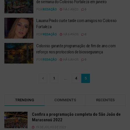
de semana do Colosso Fortaleza em janeiro
POR
REDAÇÃO
HÁ 5 ANOS
0
Lauana Prado curte tarde com amigos no Colosso
Fortaleza
POR
REDAÇÃO
HÁ 6 ANOS
0
Colosso garante programação de fim de ano com
reforço nos protocolos de biossegurança
POR
REDAÇÃO
HÁ 6 ANOS
0
1
…
4
5
TRENDING
COMMENTS
RECENTES
Confira a programação completa do São João de
Maracanaú 2022
19 DE JULHO DE 2022