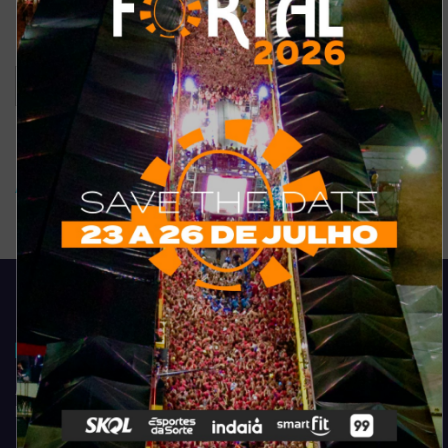
Ruim
Pode ser melhorado
Sem comentários
Ver resultados
Arquivo de enquete
Acompanhe todas as novidades do entretenimento na região de
Fortaleza. Dicas, promoções, coberturas exclusivas e muito mais.