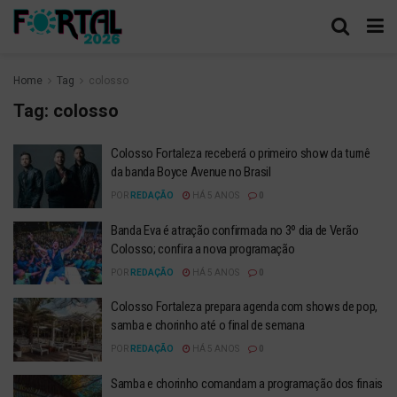
Home
Tag
colosso
Tag:
colosso
Colosso Fortaleza receberá o primeiro show da turnê
da banda Boyce Avenue no Brasil
POR
REDAÇÃO
HÁ 5 ANOS
0
Banda Eva é atração confirmada no 3º dia de Verão
Colosso; confira a nova programação
POR
REDAÇÃO
HÁ 5 ANOS
0
Colosso Fortaleza prepara agenda com shows de pop,
samba e chorinho até o final de semana
POR
REDAÇÃO
HÁ 5 ANOS
0
Samba e chorinho comandam a programação dos finais