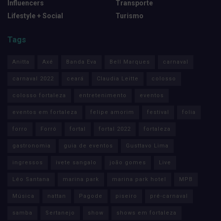
Influencers
Transporte
Lifestyle + Social
Turismo
Tags
Anitta
Axé
Banda Eva
Bell Marques
carnaval
carnaval 2022
ceará
Claudia Leitte
colosso
colosso fortaleza
entretenimento
eventos
eventos em fortaleza
felipe amorim
festival
folia
forro
Forró
fortal
fortal 2022
fortaleza
gastronomia
guia de eventos
Gusttavo Lima
ingressos
ivete sangalo
joão gomes
Live
Léo Santana
marina park
marina park hotel
MPB
Música
nattan
Pagode
piseiro
pré-carnaval
samba
Sertanejo
show
shows em fortaleza