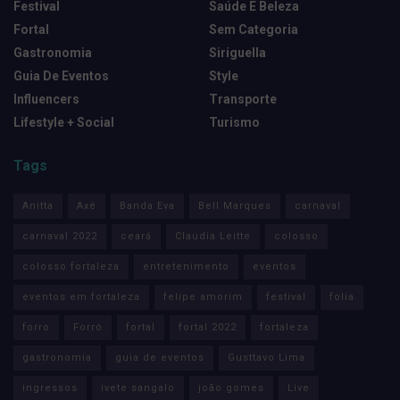
Festival
Saúde E Beleza
Fortal
Sem Categoria
Gastronomia
Siriguella
Guia De Eventos
Style
Influencers
Transporte
Lifestyle + Social
Turismo
Tags
Anitta
Axé
Banda Eva
Bell Marques
carnaval
carnaval 2022
ceará
Claudia Leitte
colosso
colosso fortaleza
entretenimento
eventos
eventos em fortaleza
felipe amorim
festival
folia
forro
Forró
fortal
fortal 2022
fortaleza
gastronomia
guia de eventos
Gusttavo Lima
ingressos
ivete sangalo
joão gomes
Live