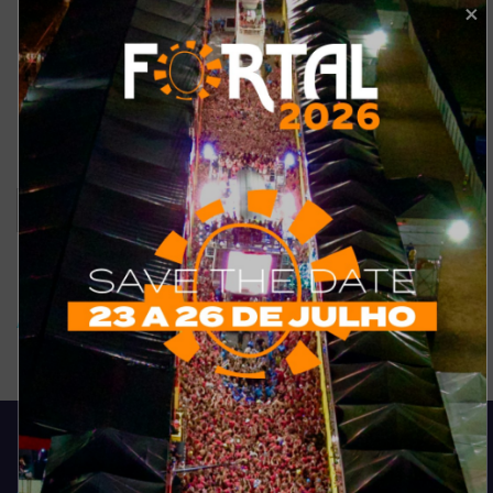
Como está o meu site?
Bom
Excelente
Ruim
Pode ser melhorado
Sem comentários
Ver resultados
Arquivo de enquete