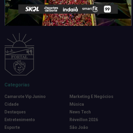
Acompanhe todas as novidades do entretenimento na região de
Fortaleza. Dicas, promoções, coberturas exclusivas e muito mais.
Categorias
Camarote Vip Junino
Marketing E Negócios
Cidade
Música
Destaques
News Tech
Entretenimento
Réveillon 2026
Esporte
São João