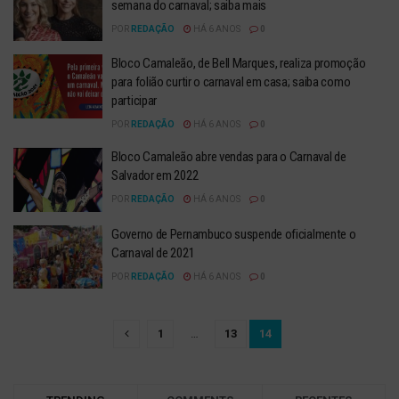
semana do carnaval; saiba mais
POR
REDAÇÃO
HÁ 6 ANOS
0
Bloco Camaleão, de Bell Marques, realiza promoção
para folião curtir o carnaval em casa; saiba como
participar
POR
REDAÇÃO
HÁ 6 ANOS
0
Bloco Camaleão abre vendas para o Carnaval de
Salvador em 2022
POR
REDAÇÃO
HÁ 6 ANOS
0
Governo de Pernambuco suspende oficialmente o
Carnaval de 2021
POR
REDAÇÃO
HÁ 6 ANOS
0
1
…
13
14