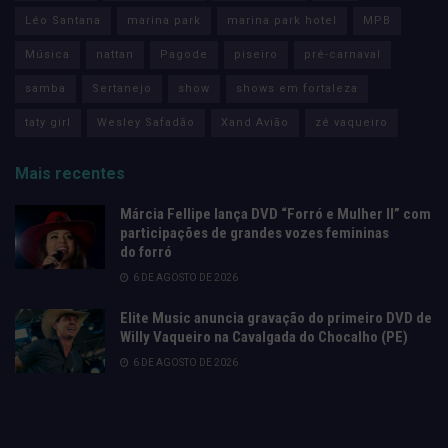
Léo Santana
marina park
marina park hotel
MPB
Música
nattan
Pagode
piseiro
pré-carnaval
samba
Sertanejo
show
shows em fortaleza
taty girl
Wesley Safadão
Xand Avião
zé vaqueiro
Mais recentes
Márcia Fellipe lança DVD “Forró e Mulher II” com
participações de grandes vozes femininas
do forró
6 DE AGOSTO DE 2026
Elite Music anuncia gravação do primeiro DVD de
Willy Vaqueiro na Cavalgada do Chocalho (PE)
6 DE AGOSTO DE 2026