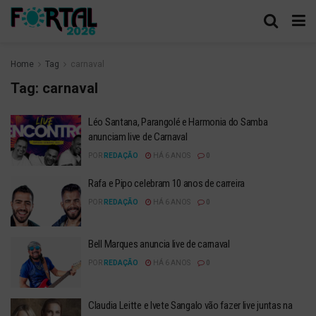
Home
Tag
carnaval
Tag:
carnaval
Léo Santana, Parangolé e Harmonia do Samba
anunciam live de Carnaval
POR
REDAÇÃO
HÁ 6 ANOS
0
Rafa e Pipo celebram 10 anos de carreira
POR
REDAÇÃO
HÁ 6 ANOS
0
Bell Marques anuncia live de carnaval
POR
REDAÇÃO
HÁ 6 ANOS
0
Claudia Leitte e Ivete Sangalo vão fazer live juntas na