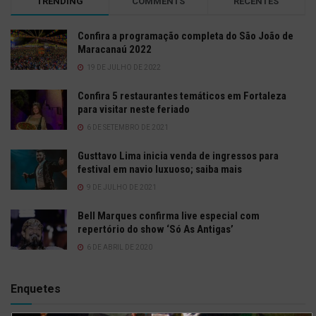
TRENDING
COMMENTS
RECENTES
Confira a programação completa do São João de
Maracanaú 2022
19 DE JULHO DE 2022
Confira 5 restaurantes temáticos em Fortaleza
para visitar neste feriado
6 DE SETEMBRO DE 2021
Gusttavo Lima inicia venda de ingressos para
festival em navio luxuoso; saiba mais
9 DE JULHO DE 2021
Bell Marques confirma live especial com
repertório do show ‘Só As Antigas’
6 DE ABRIL DE 2020
Enquetes