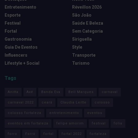
Entretenimento
Réveillon 2026
Esporte
São João
Festival
Saúde E Beleza
Fortal
Sem Categoria
Gastronomia
Siriguella
Guia De Eventos
Style
Influencers
Transporte
Lifestyle + Social
Turismo
Tags
Anitta
Axé
Banda Eva
Bell Marques
carnaval
carnaval 2022
ceará
Claudia Leitte
colosso
colosso fortaleza
entretenimento
eventos
eventos em fortaleza
felipe amorim
festival
folia
forro
Forró
fortal
fortal 2022
fortaleza