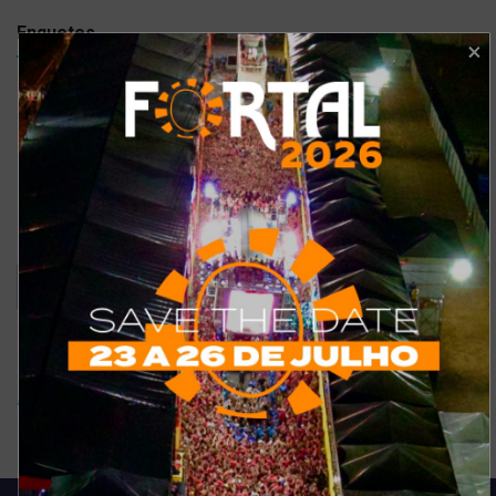
Enquetes
Como está o meu site?
Bom
Excelente
Ruim
Pode ser melhorado
Sem comentários
Ver resultados
Arquivo de enquete