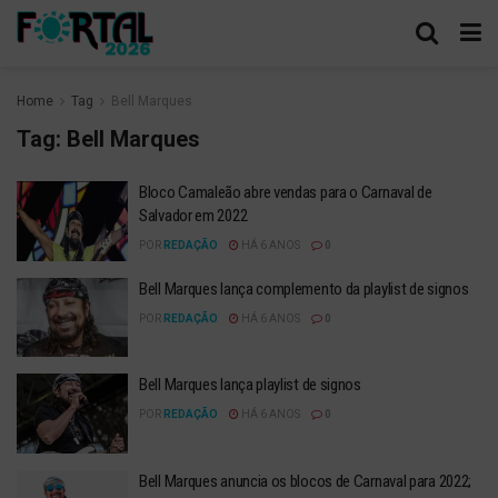
Home
Tag
Bell Marques
Tag:
Bell Marques
Bloco Camaleão abre vendas para o Carnaval de
Salvador em 2022
POR
REDAÇÃO
HÁ 6 ANOS
0
Bell Marques lança complemento da playlist de signos
POR
REDAÇÃO
HÁ 6 ANOS
0
Bell Marques lança playlist de signos
POR
REDAÇÃO
HÁ 6 ANOS
0
Bell Marques anuncia os blocos de Carnaval para 2022;