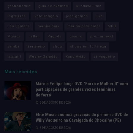
gastronomia
guia de eventos
Gusttavo Lima
ingressos
ivete sangalo
joão gomes
Live
Léo Santana
marina park
marina park hotel
MPB
Música
nattan
Pagode
piseiro
pré-carnaval
samba
Sertanejo
show
shows em fortaleza
taty girl
Wesley Safadão
Xand Avião
zé vaqueiro
Mais recentes
Márcia Fellipe lança DVD “Forró e Mulher II” com
participações de grandes vozes femininas
do forró
6 DE AGOSTO DE 2026
Elite Music anuncia gravação do primeiro DVD de
Willy Vaqueiro na Cavalgada do Chocalho (PE)
6 DE AGOSTO DE 2026