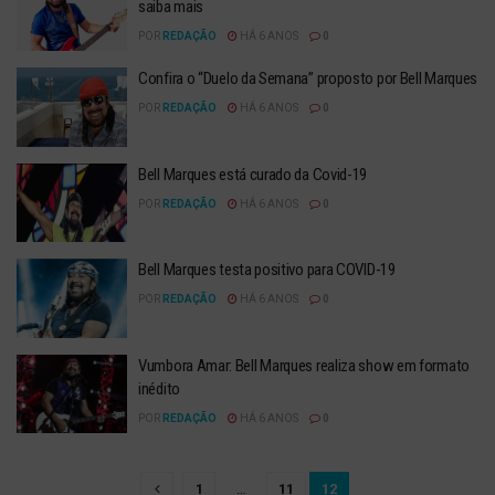
saiba mais
POR
REDAÇÃO
HÁ 6 ANOS
0
Confira o “Duelo da Semana” proposto por Bell Marques
POR
REDAÇÃO
HÁ 6 ANOS
0
Bell Marques está curado da Covid-19
POR
REDAÇÃO
HÁ 6 ANOS
0
Bell Marques testa positivo para COVID-19
POR
REDAÇÃO
HÁ 6 ANOS
0
Vumbora Amar: Bell Marques realiza show em formato
inédito
POR
REDAÇÃO
HÁ 6 ANOS
0
1
…
11
12