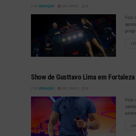
POR
REDAÇÃO
HÁ 2 ANOS
0
Foto:
apres
progr
LE
Show de Gusttavo Lima em Fortaleza s
POR
REDAÇÃO
HÁ 2 ANOS
0
Foto:
canto
setem
LE