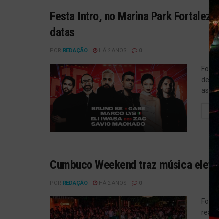
Festa Intro, no Marina Park Fortaleza,
datas
POR
REDAÇÃO
HÁ 2 ANOS
0
Foto:
de no
as 23
LE
Cumbuco Weekend traz música eletrô
POR
REDAÇÃO
HÁ 2 ANOS
0
Foto:
reali