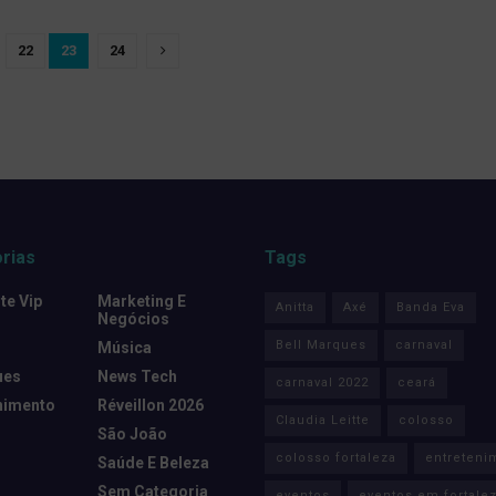
22
23
24
rias
Tags
e Vip
Marketing E
Anitta
Axé
Banda Eva
Negócios
Bell Marques
carnaval
Música
ues
News Tech
carnaval 2022
ceará
nimento
Réveillon 2026
Claudia Leitte
colosso
São João
colosso fortaleza
entreteni
Saúde E Beleza
Sem Categoria
eventos
eventos em fortale