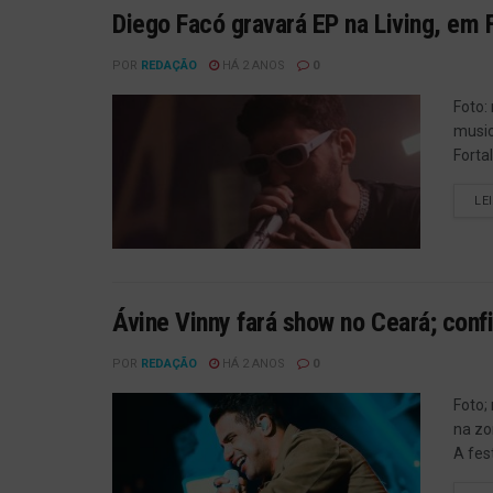
Diego Facó gravará EP na Living, em F
POR
REDAÇÃO
HÁ 2 ANOS
0
Foto:
music
Forta
LE
Ávine Vinny fará show no Ceará; conf
POR
REDAÇÃO
HÁ 2 ANOS
0
Foto;
na zo
A fes