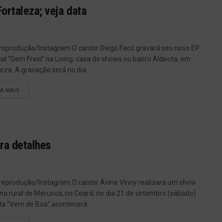
ortaleza; veja data
 reprodução/Instagram O cantor Diego Facó gravará seu novo EP
al “Sem Freio” na Living, casa de shows no bairro Aldeota, em
leza. A gravação será no dia...
IA MAIS
ira detalhes
 reprodução/Instagram O cantor Ávine Vinny realizará um show
na rural de Meruoca, no Ceará, no dia 21 de setembro (sábado).
ta “Vem de Boa” acontecerá...