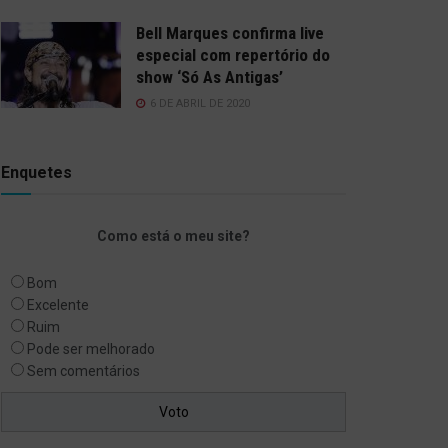
Bell Marques confirma live
especial com repertório do
show ‘Só As Antigas’
6 DE ABRIL DE 2020
Enquetes
Como está o meu site?
Bom
Excelente
Ruim
Pode ser melhorado
Sem comentários