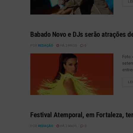
LE
Babado Novo e DJs serão atrações de
POR
REDAÇÃO
HÁ 2 ANOS
0
Foto:
setem
entre
LE
Festival Atemporal, em Fortaleza, ter
POR
REDAÇÃO
HÁ 2 ANOS
0