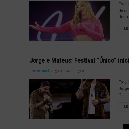
Foto:
de ou
dentr
LE
Jorge e Mateus: Festival “Único” ini
POR
REDAÇÃO
HÁ 2 ANOS
0
Foto:
Jorge
Colos
LE