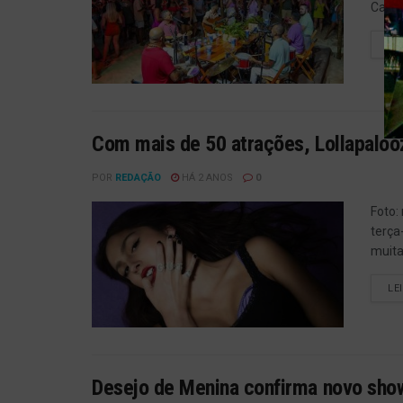
Cauca
LE
Com mais de 50 atrações, Lollapalooz
POR
REDAÇÃO
HÁ 2 ANOS
0
Foto:
terça
muita
LE
Desejo de Menina confirma novo show