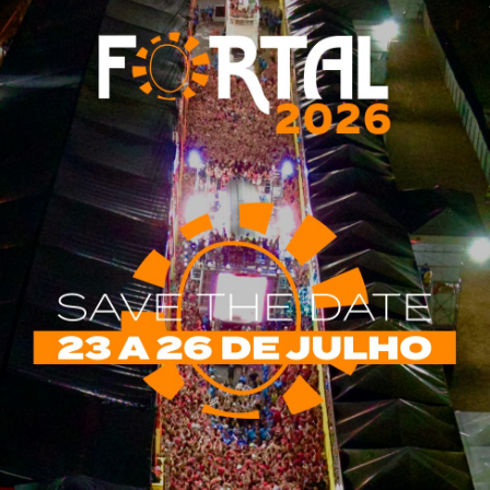
 se aproxima de virada de lote; confira
 divulgação/Festa Intro A Festa Intro, que será realizada no dia 1º
vembro no Marina Park Fortaleza, terá uma virada de lote após
h59min desta terça-feira...
IA MAIS
nica, samba e pagode no Ceará; veja datas
 divulgação/For You Eventos O Cumbuco Weekend será
zado nos dias 6 e 7 de setembro, na praia do Cumbuco, em