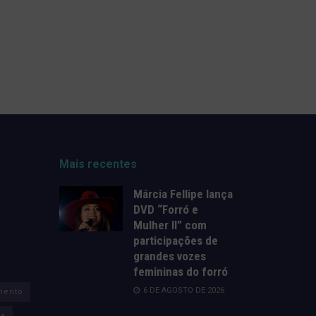
Mais recentes
Márcia Fellipe lança
DVD “Forró e
Mulher II” com
participações de
grandes vozes
femininas do forró
6 DE AGOSTO DE 2026
mento
za