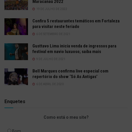
Maracanaú 2022
19 DE JULHO DE 2022
Confira 5 restaurantes temáticos em Fortaleza
para visitar neste feriado
6 DE SETEMBRO DE 2021
Gusttavo Lima inicia venda de ingressos para
festival em navio luxuoso; saiba mais
9 DE JULHO DE 2021
Bell Marques confirma live especial com
repertório do show ‘Só As Antigas’
6 DE ABRIL DE 2020
Enquetes
Como está o meu site?
Bom