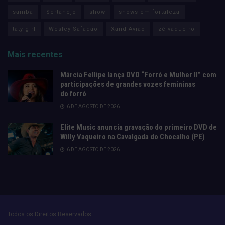
samba
Sertanejo
show
shows em fortaleza
taty girl
Wesley Safadão
Xand Avião
zé vaqueiro
Mais recentes
Márcia Fellipe lança DVD “Forró e Mulher II” com
participações de grandes vozes femininas
do forró
6 DE AGOSTO DE 2026
Elite Music anuncia gravação do primeiro DVD de
Willy Vaqueiro na Cavalgada do Chocalho (PE)
6 DE AGOSTO DE 2026
Todos os Direitos Reservados