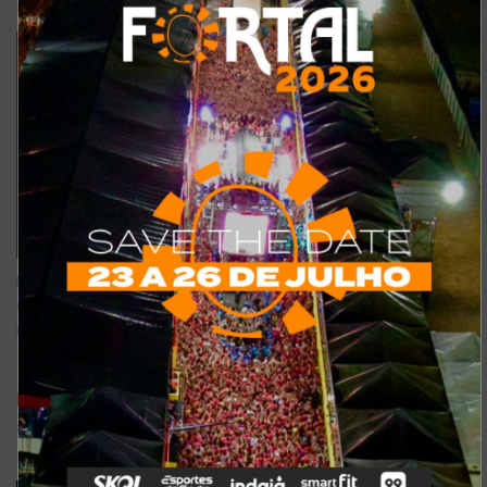
POR
REDAÇÃO
HÁ 8 MESES
0
Foto: Reprodução A cantora Melody retorna a Fortaleza no dia 27
de dezembro, em apresentação noturna no Radar Pub. O show
marca a sua volta à cidade com...
MF Anos 2000 em Fortaleza: Matheus Fernandes se
apresenta nesta sexta-feira (5)
POR
REDAÇÃO
HÁ 8 MESES
0