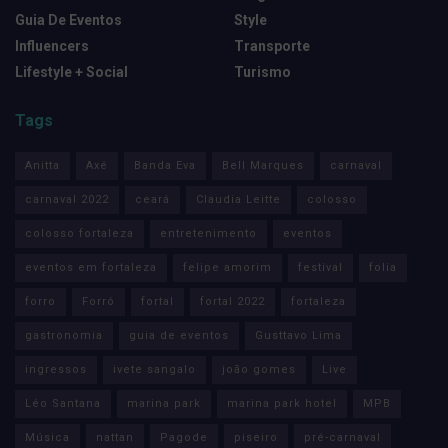
Guia De Eventos
Style
Influencers
Transporte
Lifestyle + Social
Turismo
Tags
Anitta
Axé
Banda Eva
Bell Marques
carnaval
carnaval 2022
ceará
Claudia Leitte
colosso
colosso fortaleza
entretenimento
eventos
eventos em fortaleza
felipe amorim
festival
folia
forro
Forró
fortal
fortal 2022
fortaleza
gastronomia
guia de eventos
Gusttavo Lima
ingressos
ivete sangalo
joão gomes
Live
Léo Santana
marina park
marina park hotel
MPB
Música
nattan
Pagode
piseiro
pré-carnaval