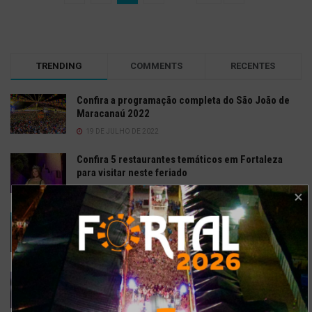
TRENDING
COMMENTS
RECENTES
Confira a programação completa do São João de
Maracanaú 2022
19 DE JULHO DE 2022
Confira 5 restaurantes temáticos em Fortaleza
para visitar neste feriado
6 DE SETEMBRO DE 2021
Gusttavo Lima inicia venda de ingressos para
festival em navio luxuoso; saiba mais
9 DE JULHO DE 2021
Bell Marques confirma live especial com
repertório do show ‘Só As Antigas’
6 DE ABRIL DE 2020