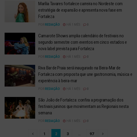
Marília Tavares fortalece carreira no Nordeste com
estratégia de expansão e apresenta nova fase em
Fortaleza
POR
REDAÇÃO
HÁ 1 MÊS
0
Camarote Shows amplia calendário de festivais no
segundo semestre com eventos em cinco estados e
nova label prevista para Fortaleza
POR
REDAÇÃO
HÁ 1 MÊS
0
Riva Bar de Praia será inaugurado na Beira-Mar de
Fortaleza com proposta que une gastronomia, música e
experiência à beira-mar
POR
REDAÇÃO
HÁ 1 MÊS
0
São João de Fortaleza: confira a programação dos
festivais juninos que movimentam as Regionais nesta
semana
POR
REDAÇÃO
HÁ 1 MÊS
0
1
2
3
…
97