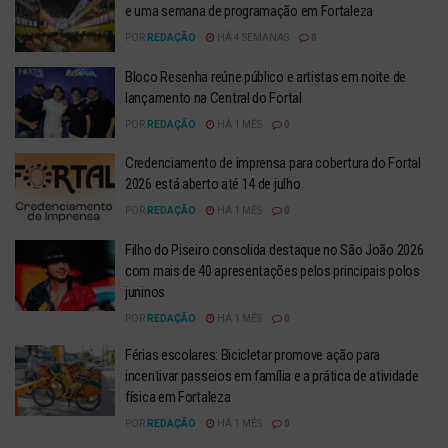
e uma semana de programação em Fortaleza
POR
REDAÇÃO
HÁ 4 SEMANAS
0
Bloco Resenha reúne público e artistas em noite de
lançamento na Central do Fortal
POR
REDAÇÃO
HÁ 1 MÊS
0
Credenciamento de imprensa para cobertura do Fortal
2026 está aberto até 14 de julho
POR
REDAÇÃO
HÁ 1 MÊS
0
Filho do Piseiro consolida destaque no São João 2026
com mais de 40 apresentações pelos principais polos
juninos
POR
REDAÇÃO
HÁ 1 MÊS
0
Férias escolares: Bicicletar promove ação para
incentivar passeios em família e a prática de atividade
física em Fortaleza
POR
REDAÇÃO
HÁ 1 MÊS
0