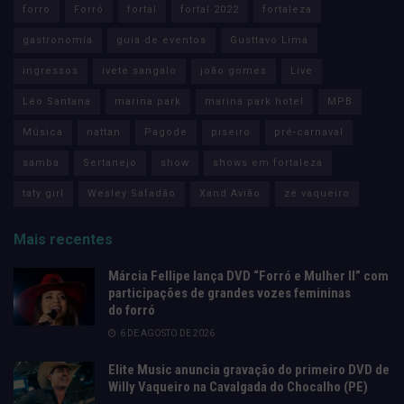
forro
Forró
fortal
fortal 2022
fortaleza
gastronomia
guia de eventos
Gusttavo Lima
ingressos
ivete sangalo
joão gomes
Live
Léo Santana
marina park
marina park hotel
MPB
Música
nattan
Pagode
piseiro
pré-carnaval
samba
Sertanejo
show
shows em fortaleza
taty girl
Wesley Safadão
Xand Avião
zé vaqueiro
Mais recentes
Márcia Fellipe lança DVD “Forró e Mulher II” com
participações de grandes vozes femininas
do forró
6 DE AGOSTO DE 2026
Elite Music anuncia gravação do primeiro DVD de
Willy Vaqueiro na Cavalgada do Chocalho (PE)