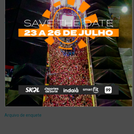
Enquetes
Como está o meu site?
Bom
Excelente
Ruim
Pode ser melhorado
Sem comentários
Ver resultados
Arquivo de enquete