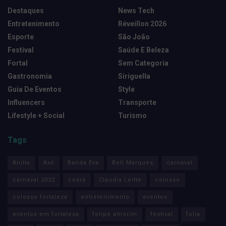
Destaques
News Tech
Entretenimento
Réveillon 2026
Esporte
São João
Festival
Saúde E Beleza
Fortal
Sem Categoria
Gastronomia
Siriguella
Guia De Eventos
Style
Influencers
Transporte
Lifestyle + Social
Turismo
Tags
Anitta
Axé
Banda Eva
Bell Marques
carnaval
carnaval 2022
ceará
Claudia Leitte
colosso
colosso fortaleza
entretenimento
eventos
eventos em fortaleza
felipe amorim
festival
folia