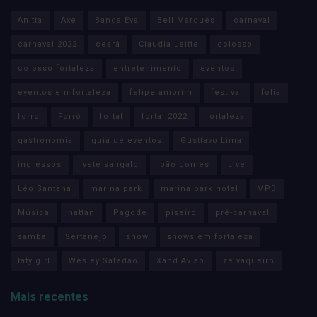
Anitta
Axé
Banda Eva
Bell Marques
carnaval
carnaval 2022
ceará
Claudia Leitte
colosso
colosso fortaleza
entretenimento
eventos
eventos em fortaleza
felipe amorim
festival
folia
forro
Forró
fortal
fortal 2022
fortaleza
gastronomia
guia de eventos
Gusttavo Lima
ingressos
ivete sangalo
joão gomes
Live
Léo Santana
marina park
marina park hotel
MPB
Música
nattan
Pagode
piseiro
pré-carnaval
samba
Sertanejo
show
shows em fortaleza
taty girl
Wesley Safadão
Xand Avião
zé vaqueiro
Mais recentes