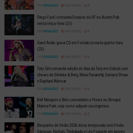
POR
REDAÇÃO
HÁ 8 MESES
0
Diego Facó comanda Ensaios do DF no Austin Pub
nesta terça-feira (23)
POR
REDAÇÃO
HÁ 8 MESES
0
Xand Avião grava CD em Fortaleza nesta quinta-feira
(25)
POR
REDAÇÃO
HÁ 8 MESES
0
Taty Girl comanda edição do Baú da Taty em Sobral com
shows de Silvânia & Berg, Mara Pavanelly, Samyra Show
e Raphael Alencar
POR
REDAÇÃO
HÁ 8 MESES
0
Bell Marques e Belo comandam o Flores no Bosque
Marina Park; veja como adquirir seu ingresso
POR
REDAÇÃO
HÁ 8 MESES
0
Bloquinho de Verão 2026 inicia temporada com Pedro
Sampaio, Nattan, Timbalada e Léo Foguete em janeiro