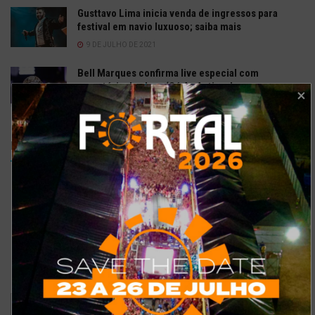
Gusttavo Lima inicia venda de ingressos para
festival em navio luxuoso; saiba mais
9 DE JULHO DE 2021
Bell Marques confirma live especial com
repertório do show ‘Só As Antigas’
6 DE ABRIL DE 2020
Enquetes
Como está o meu site?
Bom
Excelente
Ruim
Pode ser melhorado
Sem comentários